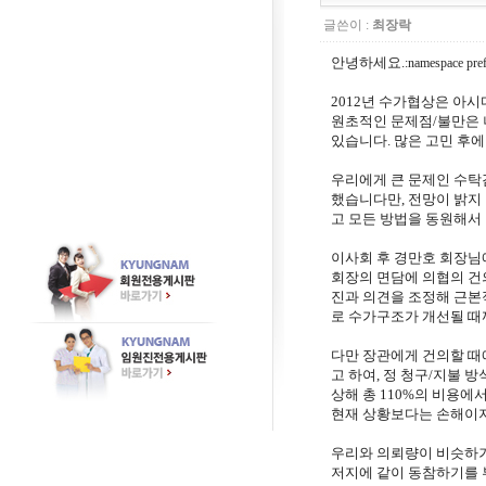
글쓴이 :
최장락
안녕하세요
.
:namespace pref
2012
년 수가협상은 아시
원초적인 문제점
/
불만은 
있습니다
.
많은 고민 후
우리에게 큰 문제인 수탁
했습니다만
,
전망이 밝지
고 모든 방법을 동원해서
이사회 후 경만호 회장님
회장의 면담에 의협의 건
진과 의견을 조정해 근본
로 수가구조가 개선될 때
다만 장관에게 건의할 때
고 하여
,
정 청구
/
지불 방
상해 총
110%
의 비용에
현재 상황보다는 손해이지
우리와 의뢰량이 비슷하
저지에 같이 동참하기를