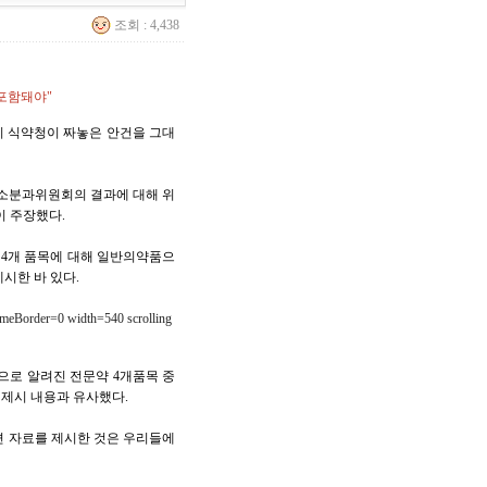
조회 : 4,438
 포함돼야"
미 식약청이 짜놓은 안건을 그대
소분과위원회의 결과에 대해 위
이 주장했다.
 4개 품목에 대해 일반의약품으
시한 바 있다.
meBorder=0 width=540 scrolling
으로 알려진 전문약 4개품목 중
 제시 내용과 유사했다.
련 자료를 제시한 것은 우리들에