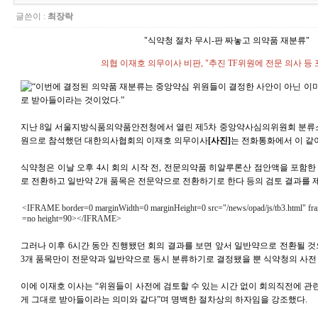
글쓴이 :
최장락
"식약청 절차 무시-판 짜놓고 의약품 재분류"
의협 이재호 의무이사 비판, "추진 TF위원에 전문 의사 등
“이번에 결정된 의약품 재분류는 중앙약심 위원들이 결정한 사안이 아닌 이
로 받아들이라는 것이었다.”
지난 8일 서울지방식품의약품안전청에서 열린 제5차 중앙약사심의위원회 분류
원으로 참석했던 대한의사협회의 이재호 의무이사
[사진]
는 전화통화에서 이 같
식약청은 이날 오후 4시 회의 시작 전, 전문의약품 히알루론산 점안액을 포함한
로 전환하고 일반약 2개 품목은 전문약으로 전환하기로 한다 등의 검토 결과를 제
<IFRAME border=0 marginWidth=0 marginHeight=0 src="/news/opad/js/tb3.html" fra
=no height=90></IFRAME>
그러나 이후 6시간 동안 진행됐던 회의 결과를 보면 앞서 일반약으로 전환될 것
3개 품목만이 전문약과 일반약으로 동시 분류하기로 결정됐을 뿐 식약청의 사전
이에 이재호 이사는 “위원들이 사전에 검토할 수 있는 시간 없이 회의직전에 관
게 그대로 받아들이라는 의미와 같다”며 명백한 절차상의 하자임을 강조했다.