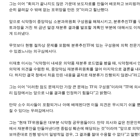
그는 이어 “회의가 끝나지도 않은 가운데 보도자료를 만들어 배포하고 브리핑까
순히 끌려갈 수 밖에 없는 포위망을 만든 것”이라고 힐난했다.
앞으로 식약청이 중앙약심 소분과위원회 구성원을 해체시키고, 분류추진TF를 
토과정을 거친 뒤 금년 말경 재분류 결과를 발표할 계획인 부분에 대해서도 이
게 드러냈다.
무엇보다 현행 절차상 문제를 포함해 분류추진TF에 있는 구성원에 의학 전문
수 있겠느냐는 의구심에서다.
이재호 이사는 “식약청이 내세운 의약품 재분류 로드맵을 봤을 때, 식약청에서 
의약계 의견을 수렴한 뒤, 중앙약심 재분류위원회를 열어 마지막으로 결론을 
다. 하지만 결국 청에서 처음 만든 내용을 골자로 재분류가 진행되지 않겠나”라고
그는 이어 “이러한 점도 문제지만 가장 큰 문제는 TF의 구성원”이라며 “TF에 
리 입장에서는 앞으로 나올 결과를 인정하기 힘들다”고 밝혔다.
만약 소수 의사들이 포함되거나 아예 배제된다면 이들 의견은 무시되기 쉬울 
질 수 있다는 우려감에서다.
그는 “현재 TF위원들은 대부분 식약청 공무원들이다. 만약 의사와 같은 전문인
에서 재분류안을 만들어낸다면 중립성 훼손에 해당되는 것”이라며 “앞으로 의약
보여준대로 진행 방식이 일방적일 경우, 그 결과를 절대 수용할 수 없다”고 말했다