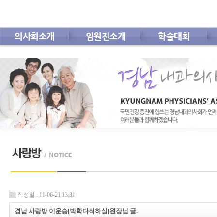
의사회소개
임원진소개
학술대회
회 칙
공지사항
인사말
임원진안내
사전등록
학술대회 자료
자료실
작성일 : 11-06-21 13:31
경남 사랑방 이운승[박학다식하심]원장님 글.