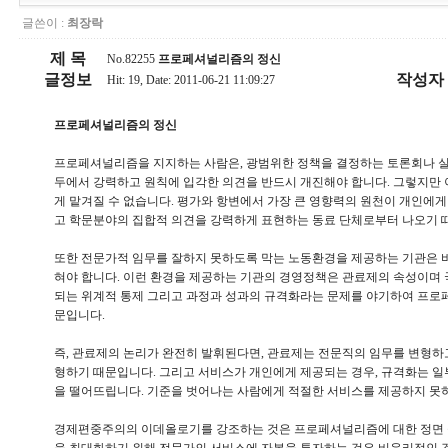
글쓴이 :
최장락
제 목
No.82255
프로페셔널리즘의 정신
글정보
작성자
Hit: 19, Date: 2011-06-21 11:09:27
프로페셔널리즘의 정신
프로페셔널리즘을 지지하는 사람은, 광범위한 정책을 결정하는 토론회나 실
두에서 강력하고 원칙에 입각한 의견을 반드시 개진해야 합니다. 그렇지만 
게 맡겨질 수 없습니다. 평가와 항변에서 가장 큰 영향력의 원천이 개인에게
고 학문분야의 집합적 의견을 강력하게 표현하는 동료 단체로부터 나오기 
또한 전문가적 임무를 잘하지 못하도록 막는 노동환경을 제공하는 기관은 
혀야 합니다. 이런 환경을 제공하는 기관의 경영정책은 관료제의 속성이며 
되는 위계적 통제 그리고 과정과 성과의 규격화라는 문제를 야기하여 프로
문입니다.
즉, 관료제의 논리가 완전히 발휘된다면, 관료제는 전문직의 임무를 변형하
형하기 때문입니다. 그리고 서비스가 개인에게 제공되는 경우, 규격화는 일
을 떨어뜨립니다. 기준을 벗어나는 사람에게 적절한 서비스를 제공하지 못
경제편중주의의 이데올로기를 강조하는 것은 프로페셔널리즘에 대한 정면 